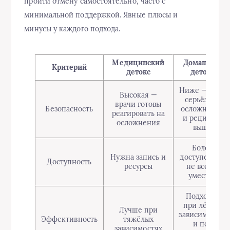
пройти отмену самостоятельно, часто с
минимальной поддержкой. Явные плюсы и
минусы у каждого подхода.
Медицинский
Домашний
Критерий
детокс
детокс
Ниже — риск
Высокая —
серьёзных
врачи готовы
Безопасность
осложнений
реагировать на
и рецидива
осложнения
выше
Более
Нужна запись и
доступен, но
Доступность
ресурсы
не всегда
уместен
Подходит
при лёгких
Лучше при
зависимостях
Эффективность
тяжёлых
и под
зависимостях