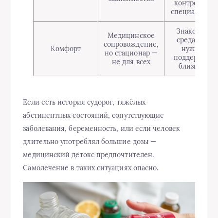
контролем
специалиста
Знакомая
Медицинское
среда, но
сопровождение,
Комфорт
нужна
но стационар —
поддержка
не для всех
близких
Если есть история судорог, тяжёлых
абстинентных состояний, сопутствующие
заболевания, беременность, или если человек
длительно употреблял большие дозы —
медицинский детокс предпочтителен.
Самолечение в таких ситуациях опасно.