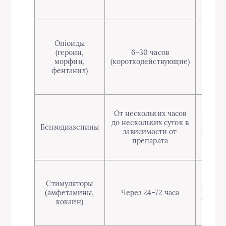
Опioиды
(героин,
6–30 часов
48–72
морфин,
(короткодействующие)
часа
фентанил)
От нескольких часов
до нескольких суток в
Перву
Бензодиазепины
зависимости от
недел
препарата
Стимуляторы
Перву
(амфетамины,
Через 24–72 часа
недел
кокаин)