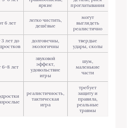
яркие
проглатывания
могут
легко чистить,
от 6 лет
выглядеть
дешёвые
реалистично
 3 лет до
долговечны,
твердые
дростков
экологичны
удары, сколы
звуковой
шум,
эффект,
т 6–8 лет
маленькие
удовольствие
части
игры
требует
реалистичность,
защиту и
одростки
тактическая
правила,
взрослые
игра
реальные
травмы