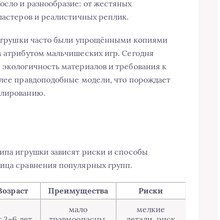
осло и разнообразие: от жестяных
бластеров и реалистичных реплик.
е игрушки часто были упрощёнными копиями
м атрибутом мальчишеских игр. Сегодня
 экологичность материалов и требования к
олее правдоподобные модели, что порождает
улированию.
типа игрушки зависят риски и способы
лица сравнения популярных групп.
Возраст
Преимущества
Риски
мало
мелкие
т 3–6 лет
травмоопасны,
детали, риск