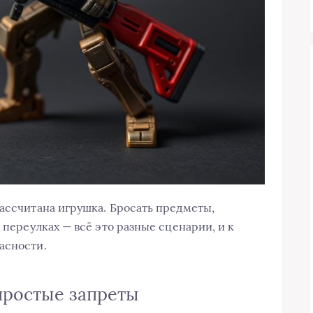
рассчитана игрушка. Бросать предметы,
 переулках — всё это разные сценарии, и к
асности.
простые запреты