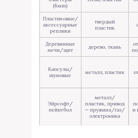
(foam)
Пластиковые/
твердый
аксессуарные
пластик
реплики
Деревянные
от
дерево, ткань
мечи/щит
по
Капсулы/
металл, пластик
о
шумовые
металл/
Эйрсофт/
пластик, привод
п
пейнтбол
— пружина/газ/
и 
электроника