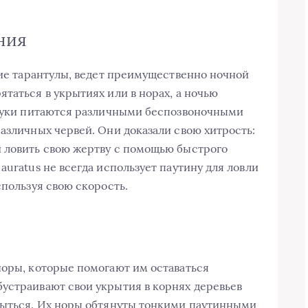
ния
гие тарантулы, ведет преимущественно ночной
таться в укрытиях или в норах, а ночью
пауки питаются различными беспозвоночными
азличных червей. Они доказали свою хитрость:
и ловить свою жертву с помощью быстрого
auratus не всегда использует паутину для ловли
спользуя свою скорость.
норы, которые помогают им оставаться
устраивают свои укрытия в корнях деревьев
крыться. Их норы обтянуты тонкими паутинными