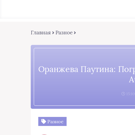
Главная
Разное
Оранжева Паутина: Пог
A
15:10
Разное