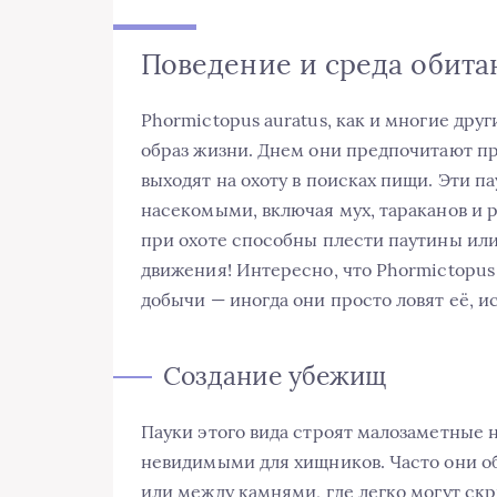
Поведение и среда обита
Phormictopus auratus, как и многие дру
образ жизни. Днем они предпочитают пря
выходят на охоту в поисках пищи. Эти 
насекомыми, включая мух, тараканов и р
при охоте способны плести паутины ил
движения! Интересно, что Phormictopus 
добычи — иногда они просто ловят её, и
Создание убежищ
Пауки этого вида строят малозаметные 
невидимыми для хищников. Часто они об
или между камнями, где легко могут с